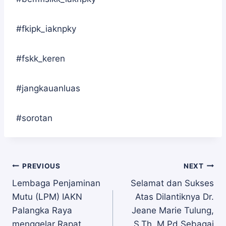
#fkipk_iaknpky
#fskk_keren
#jangkauanluas
#sorotan
Navigasi
PREVIOUS
NEXT
Lembaga Penjaminan
Selamat dan Sukses
Mutu (LPM) IAKN
Atas Dilantiknya Dr.
pos
Palangka Raya
Jeane Marie Tulung,
menggelar Rapat
S.Th.,M.Pd Sebagai