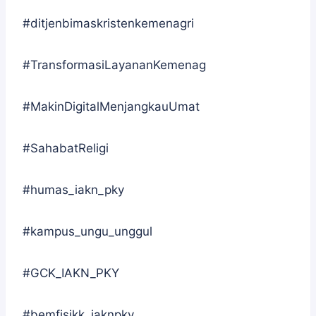
#ditjenbimaskristenkemenagri
#TransformasiLayananKemenag
#MakinDigitalMenjangkauUmat
#SahabatReligi
#humas_iakn_pky
#kampus_ungu_unggul
#GCK_IAKN_PKY
#bemfisikk_iaknpky