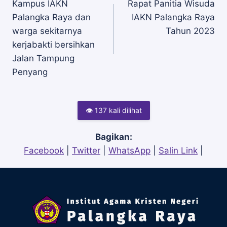
Kampus IAKN
Rapat Panitia Wisuda
Palangka Raya dan
IAKN Palangka Raya
pos
warga sekitarnya
Tahun 2023
kerjabakti bersihkan
Jalan Tampung
Penyang
👁 137 kali dilihat
Bagikan:
Facebook
|
Twitter
|
WhatsApp
|
Salin Link
|