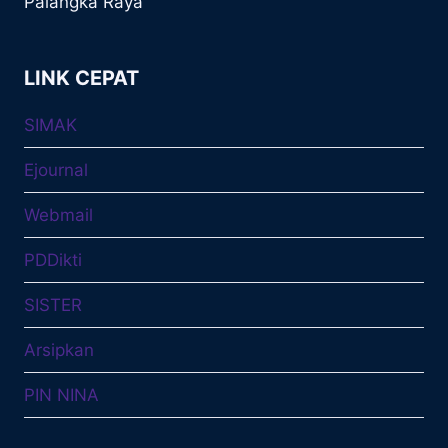
Palangka Raya
LINK CEPAT
SIMAK
Ejournal
Webmail
PDDikti
SISTER
Arsipkan
PIN NINA