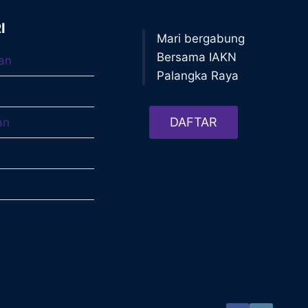
I
Mari bergabung
Bersama IAKN
an
Palangka Raya
DAFTAR
an