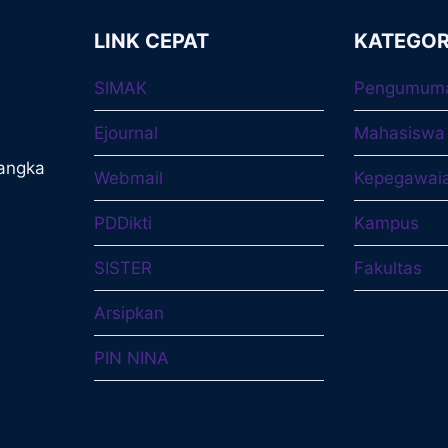
LINK CEPAT
KATEGOR
SIMAK
Pengumum
Ejournal
Mahasiswa
langka
Webmail
Kepegawai
PDDikti
Kampus
SISTER
Fakultas
Arsipkan
PIN NINA