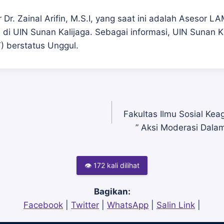
r. Zainal Arifin, M.S.I, yang saat ini adalah Asesor L
 di UIN Sunan Kalijaga. Sebagai informasi, UIN Sunan 
) berstatus Unggul.
Fakultas Ilmu Sosial Ke
” Aksi Moderasi Dala
👁 172 kali dilihat
Bagikan:
Facebook
|
Twitter
|
WhatsApp
|
Salin Link
|