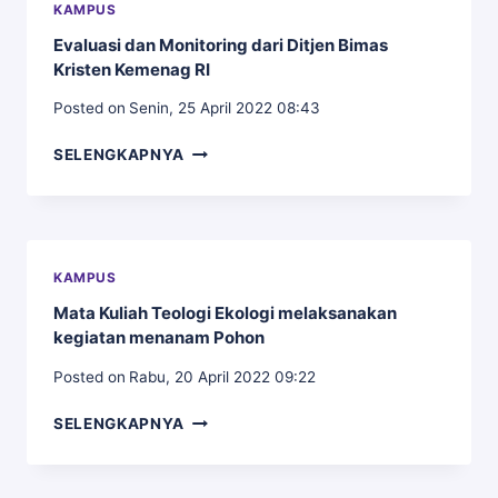
KAMPUS
ILMU
Evaluasi dan Monitoring dari Ditjen Bimas
SOSIAL
Kristen Kemenag RI
KEAGAMAAN
KRISTEN
Posted on
Senin, 25 April 2022 08:43
(FISIKK)
EVALUASI
SELENGKAPNYA
DAN
MONITORING
DARI
DITJEN
BIMAS
KAMPUS
KRISTEN
Mata Kuliah Teologi Ekologi melaksanakan
KEMENAG
kegiatan menanam Pohon
RI
Posted on
Rabu, 20 April 2022 09:22
MATA
SELENGKAPNYA
KULIAH
TEOLOGI
EKOLOGI