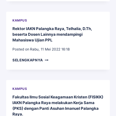
BUKU
(DIREKTUR
PASCASARJANA
–
KAMPUS
KEPALA
Rektor IAKN Palangka Raya, Telhalia, D.Th,
UPT
beserta Dosen Lainnya mendampingi
PERPUSTAKAAN)
Mahasiswa Ujian PPL
Posted on
Rabu, 11 Mei 2022 16:18
REKTOR
SELENGKAPNYA
IAKN
PALANGKA
RAYA,
TELHALIA,
D.TH,
KAMPUS
BESERTA
Fakultas Ilmu Sosial Keagamaan Kristen (FISIKK)
DOSEN
IAKN Palangka Raya melakukan Kerja Sama
LAINNYA
MENDAMPINGI
(PKS) dengan Panti Asuhan Imanuel Palangka
MAHASISWA
Raya.