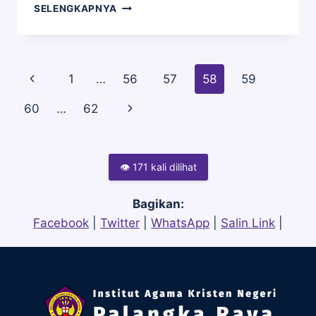
PERKULIAHAN
SELENGKAPNYA
AGAMA
MASIH
KRISTEN
DARING,
NEGERI
PERPUSTAKAAN
(IAKN)
TETAP
PALANGKA
Page
Previous
1
…
56
57
58
59
BUKA
RAYA
DAN
DAN
Page
Next
60
…
62
MELAYANI
GEDUNG
PENGUNJUNG
navigation
SERBA
Page
GUNA
IAKN
👁 171 kali dilihat
PALANGKA
RAYA.
Bagikan:
Facebook
|
Twitter
|
WhatsApp
|
Salin Link
|