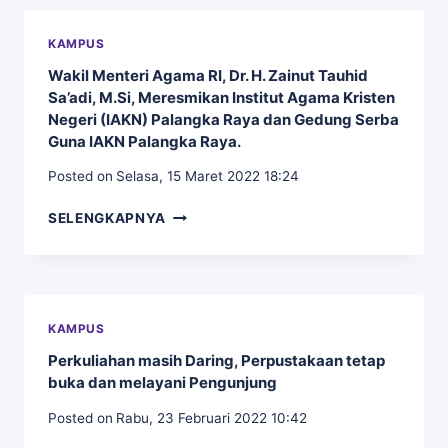
MELAKSANAKAN
KEGIATAN
KAMPUS
MENANAM
Wakil Menteri Agama RI, Dr. H. Zainut Tauhid
POHON
Sa’adi, M.Si, Meresmikan Institut Agama Kristen
Negeri (IAKN) Palangka Raya dan Gedung Serba
Guna IAKN Palangka Raya.
Posted on
Selasa, 15 Maret 2022 18:24
WAKIL
SELENGKAPNYA
MENTERI
AGAMA
RI,
DR.
H.
KAMPUS
ZAINUT
Perkuliahan masih Daring, Perpustakaan tetap
TAUHID
buka dan melayani Pengunjung
SA’ADI,
M.SI,
Posted on
Rabu, 23 Februari 2022 10:42
MERESMIKAN
INSTITUT