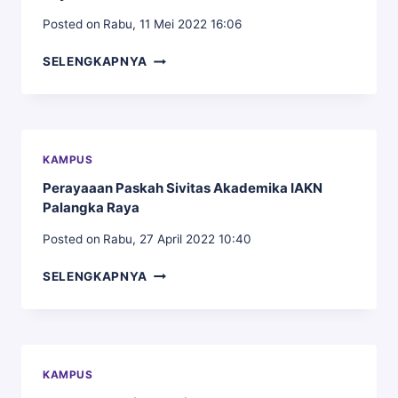
UJIAN
Posted on
Rabu, 11 Mei 2022 16:06
PPL
FAKULTAS
SELENGKAPNYA
ILMU
SOSIAL
KEAGAMAAN
KRISTEN
(FISIKK)
KAMPUS
IAKN
Perayaaan Paskah Sivitas Akademika IAKN
PALANGKA
Palangka Raya
RAYA
MELAKUKAN
Posted on
Rabu, 27 April 2022 10:40
KERJA
SAMA
PERAYAAAN
SELENGKAPNYA
(PKS)
PASKAH
DENGAN
SIVITAS
PANTI
AKADEMIKA
ASUHAN
IAKN
IMANUEL
PALANGKA
PALANGKA
KAMPUS
RAYA
RAYA.