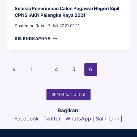
IAKN
ANALISIS
Seleksi Penerimaan Calon Pegawai Negeri Sipil
PALANGKA
KEPEGAWAIAN
CPNS IAKN Palangka Raya 2021
RAYA
DI
BAGI
LINGKUNGAN
Posted on
Rabu, 7 Juli 2021 01:11
CPNS
IAKN
2020
SELEKSI
PALANGKA
SELENGKAPNYA
PENERIMAAN
RAYA.
CALON
PEGAWAI
NEGERI
Page
Previous
1
…
4
5
6
SIPIL
CPNS
Page
IAKN
PALANGKA
navigation
👁 164 kali dilihat
RAYA
2021
Bagikan:
Facebook
|
Twitter
|
WhatsApp
|
Salin Link
|