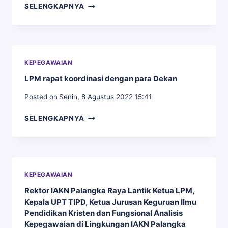
RAPAT
SELENGKAPNYA
PANITIA
PENERIMAAN
CALON
PEGAWAI
PEMERINTAH
KEPEGAWAIAN
DENGAN
LPM rapat koordinasi dengan para Dekan
PERJANJIAN
KERJA
Posted on
Senin, 8 Agustus 2022 15:41
(CPPPK)
DI
LPM
SELENGKAPNYA
GEDUNG
RAPAT
SERBA
KOORDINASI
GUNA
DENGAN
(GSG)
PARA
INSTITUT
DEKAN
KEPEGAWAIAN
AGAMA
KRISTEN
Rektor IAKN Palangka Raya Lantik Ketua LPM,
NEGERI
Kepala UPT TIPD, Ketua Jurusan Keguruan Ilmu
(IAKN)
Pendidikan Kristen dan Fungsional Analisis
PALANGKA
Kepegawaian di Lingkungan IAKN Palangka