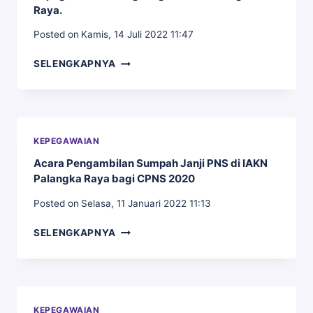
RAYA
Raya.
Posted on
Kamis, 14 Juli 2022 11:47
REKTOR
SELENGKAPNYA
IAKN
PALANGKA
RAYA
LANTIK
KETUA
KEPEGAWAIAN
LPM,
Acara Pengambilan Sumpah Janji PNS di IAKN
KEPALA
Palangka Raya bagi CPNS 2020
UPT
TIPD,
Posted on
Selasa, 11 Januari 2022 11:13
KETUA
JURUSAN
ACARA
SELENGKAPNYA
KEGURUAN
PENGAMBILAN
ILMU
SUMPAH
PENDIDIKAN
JANJI
KRISTEN
PNS
DAN
DI
FUNGSIONAL
KEPEGAWAIAN