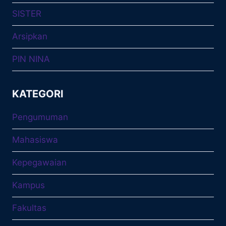
SISTER
Arsipkan
PIN NINA
KATEGORI
Pengumuman
Mahasiswa
Kepegawaian
Kampus
Fakultas