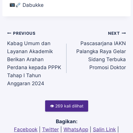
Dabukke
Navigasi
PREVIOUS
NEXT
Kabag Umum dan
Pascasarjana IAKN
Layanan Akademik
Palangka Raya Gelar
pos
Berikan Arahan
Sidang Terbuka
Perdana kepada PPPK
Promosi Doktor
Tahap I Tahun
Anggaran 2024
👁 269 kali dilihat
Bagikan:
Facebook
|
Twitter
|
WhatsApp
|
Salin Link
|