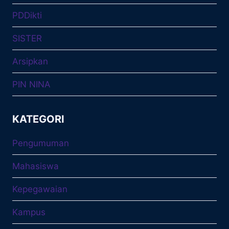
PDDikti
SISTER
Arsipkan
PIN NINA
KATEGORI
Pengumuman
Mahasiswa
Kepegawaian
Kampus