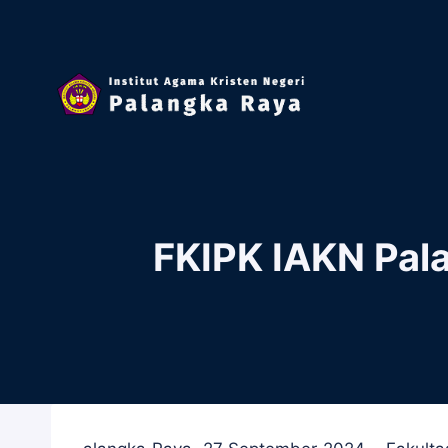
Skip
to
content
FKIPK IAKN Pal