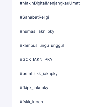
#MakinDigitalMenjangkauUmat
#SahabatReligi
#humas_iakn_pky
#kampus_ungu_unggul
#GCK_IAKN_PKY
#bemfisikk_iaknpky
#fkipk_iaknpky
#fskk_keren