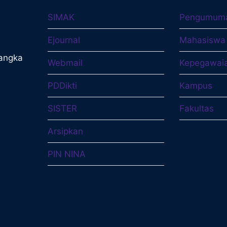
SIMAK
Pengumum
Ejournal
Mahasiswa
langka
Webmail
Kepegawai
PDDikti
Kampus
SISTER
Fakultas
Arsipkan
PIN NINA