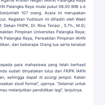
t Agama Kristen Negeri (IAKN) Palangka Raya
KN Palangka Raya mulai pukul 08.00 WIB s.d
 berjumlah 107 orang. Acara ini merupakan
. Kegiatan Yudisium ini dihadiri oleh Wakil
Dekan FKIPK, Dr. Rina Teriasi , S.Th., M.Si;
wakilan Pimpinan Universitas Palangka Raya;
AIN Palangka Raya; Perwakilan Pimpinan IAHN
ikan, dan beberapa Orang tua serta kerabat
kepada para mahasiswa yang telah berhasil
nda sudah dinyatakan lulus dari FKIPK IAKN
, sehingga dapat di acungi jempol. Kalian
ikan studi formal”, ujarnya. “Selamat untuk
au melanjutkan pendidikan lagi”, lanjutnya.