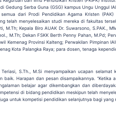
 Keguruan dan Ilmu Pendidikan Kristen (FKIPK) Institu
 V di Gedung Serba Guna (GSG) kampus Ungu Unggul IA
i semua dari Prodi Pendidikan Agama Kristen (PAK)
telah menyelesaikan studi mereka di fakultas tersebut
ti, M.Th; Kepala Biro AUAK Dr. Suwarsono, S.PAK., MM; 
eol., M.Th; Dekan FSKK Berth Penny Pahan, M.Pd; Per
wil Kemenag Provinsi Kalteng; Perwakilan Pimpinan I
enag Kota Palangka Raya; para dosen, tenaga kependid
Teriasi, S.Th., M.Si menyampaikan ucapan selamat 
 baik. Harapan dan pesan disampaikannya. “Ketika a
ngalaman belajar agar dikembangkan dan diberdayakan
etensi di bidang pendidikan meskipun telah menyelesa
uga untuk kompetisi pendidikan selanjutnya bagi yang m