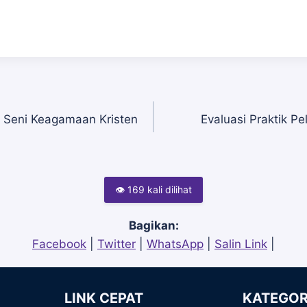
s Seni Keagamaan Kristen
Evaluasi Praktik 
👁 169 kali dilihat
Bagikan:
Facebook
|
Twitter
|
WhatsApp
|
Salin Link
|
LINK CEPAT
KATEGOR