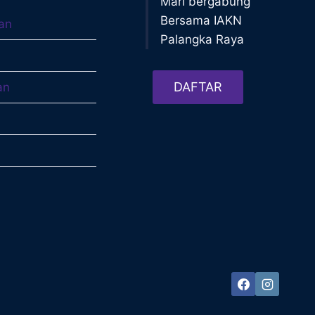
Mari bergabung
Bersama IAKN
an
Palangka Raya
DAFTAR
an