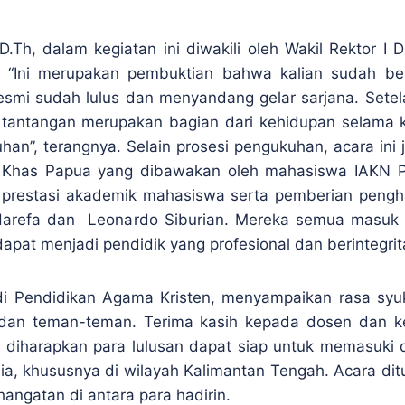
D.Th, dalam kegiatan ini diwakili oleh Wakil Rektor I
. “Ini merupakan pembuktian bahwa kalian sudah ber
smi sudah lulus dan menyandang gelar sarjana. Setelah
a tantangan merupakan bagian dari kehidupan selama 
an”, terangnya. Selain prosesi pengukuhan, acara ini j
 Khas Papua yang dibawakan oleh mahasiswa IAKN Pa
restasi akademik mahasiswa serta pemberian penghar
s Harefa dan Leonardo Siburian. Mereka semua masuk 
dapat menjadi pendidik yang profesional dan berintegri
udi Pendidikan Agama Kristen, menyampaikan rasa syuk
 dan teman-teman. Terima kasih kepada dosen dan k
 diharapkan para lulusan dapat siap untuk memasuki 
a, khususnya di wilayah Kalimantan Tengah. Acara di
ngatan di antara para hadirin.