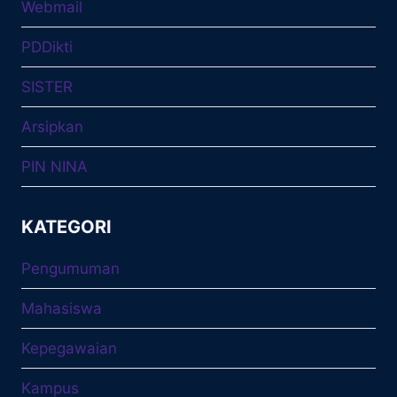
Webmail
PDDikti
SISTER
Arsipkan
PIN NINA
KATEGORI
Pengumuman
Mahasiswa
Kepegawaian
Kampus