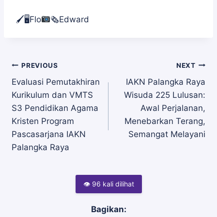
🖌🖥Flo
🗞Edward
Navigasi
PREVIOUS
NEXT
Evaluasi Pemutakhiran
IAKN Palangka Raya
Kurikulum dan VMTS
Wisuda 225 Lulusan:
pos
S3 Pendidikan Agama
Awal Perjalanan,
Kristen Program
Menebarkan Terang,
Pascasarjana IAKN
Semangat Melayani
Palangka Raya
👁 96 kali dilihat
Bagikan: