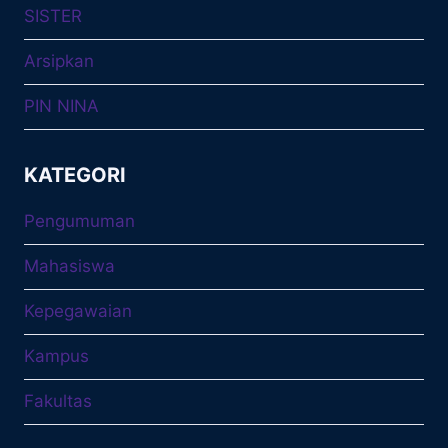
SISTER
Arsipkan
PIN NINA
KATEGORI
Pengumuman
Mahasiswa
Kepegawaian
Kampus
Fakultas