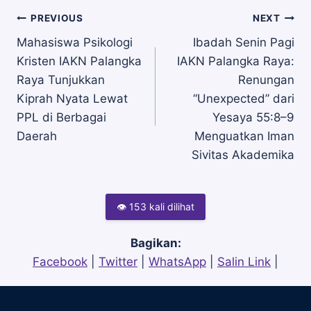
Navigasi
PREVIOUS
NEXT
Mahasiswa Psikologi
Ibadah Senin Pagi
Kristen IAKN Palangka
IAKN Palangka Raya:
pos
Raya Tunjukkan
Renungan
Kiprah Nyata Lewat
“Unexpected” dari
PPL di Berbagai
Yesaya 55:8–9
Daerah
Menguatkan Iman
Sivitas Akademika
👁 153 kali dilihat
Bagikan:
Facebook
|
Twitter
|
WhatsApp
|
Salin Link
|