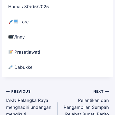
Humas 30/05/2025
Lore
Vinny
Prasetiawati
Dabukke
Navigasi
PREVIOUS
NEXT
IAKN Palangka Raya
Pelantikan dan
menghadiri undangan
Pengambilan Sumpah
mengikuti
Pejabat Bupati Barito