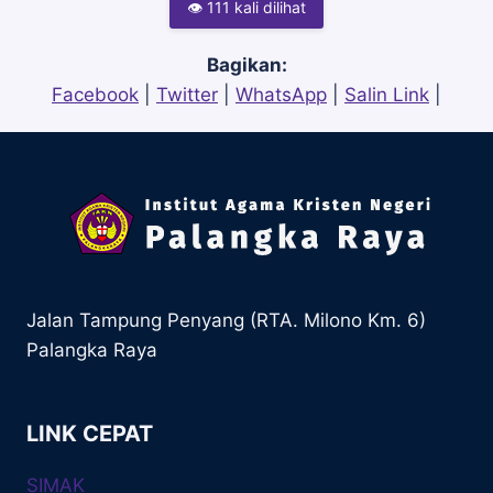
👁 111 kali dilihat
Bagikan:
Facebook
|
Twitter
|
WhatsApp
|
Salin Link
|
Jalan Tampung Penyang (RTA. Milono Km. 6)
Palangka Raya
LINK CEPAT
SIMAK