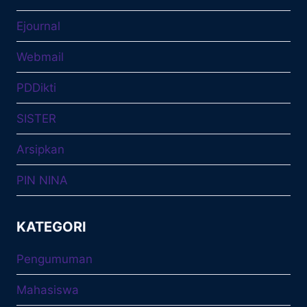
Ejournal
Webmail
PDDikti
SISTER
Arsipkan
PIN NINA
KATEGORI
Pengumuman
Mahasiswa