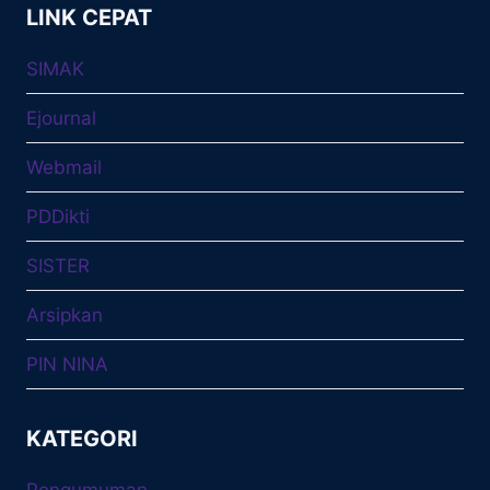
LINK CEPAT
SIMAK
Ejournal
Webmail
PDDikti
SISTER
Arsipkan
PIN NINA
KATEGORI
Pengumuman