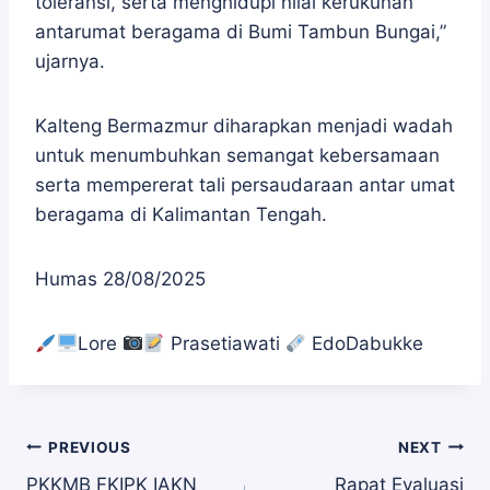
toleransi, serta menghidupi nilai kerukunan
antarumat beragama di Bumi Tambun Bungai,”
ujarnya.
Kalteng Bermazmur diharapkan menjadi wadah
untuk menumbuhkan semangat kebersamaan
serta mempererat tali persaudaraan antar umat
beragama di Kalimantan Tengah.
Humas 28/08/2025
Lore
Prasetiawati
EdoDabukke
Navigasi
PREVIOUS
NEXT
PKKMB FKIPK IAKN
Rapat Evaluasi