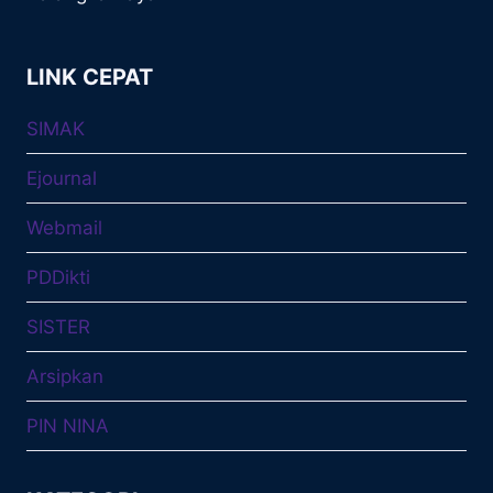
LINK CEPAT
SIMAK
Ejournal
Webmail
PDDikti
SISTER
Arsipkan
PIN NINA