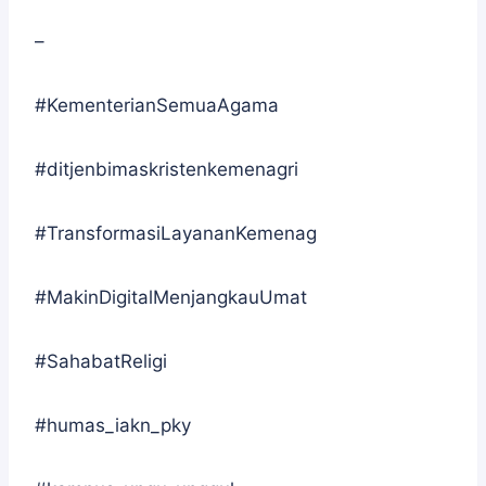
–
#KementerianSemuaAgama
#ditjenbimaskristenkemenagri
#TransformasiLayananKemenag
#MakinDigitalMenjangkauUmat
#SahabatReligi
#humas_iakn_pky