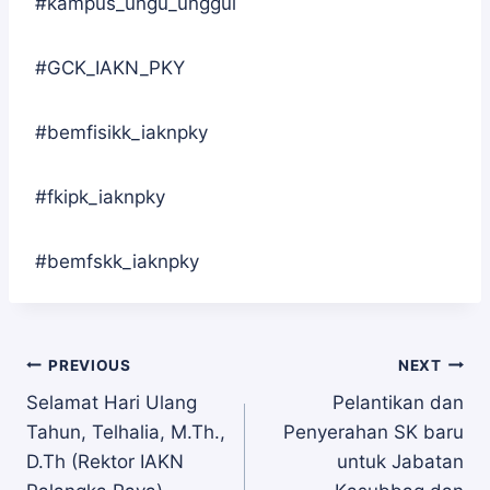
#kampus_ungu_unggul
#GCK_IAKN_PKY
#bemfisikk_iaknpky
#fkipk_iaknpky
#bemfskk_iaknpky
Navigasi
PREVIOUS
NEXT
Selamat Hari Ulang
Pelantikan dan
Tahun, Telhalia, M.Th.,
Penyerahan SK baru
pos
D.Th (Rektor IAKN
untuk Jabatan