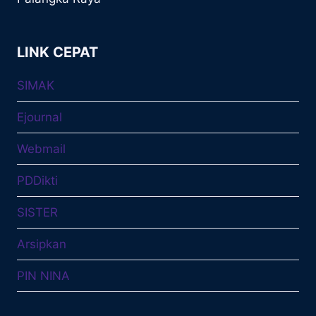
LINK CEPAT
SIMAK
Ejournal
Webmail
PDDikti
SISTER
Arsipkan
PIN NINA