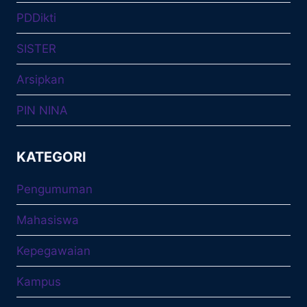
PDDikti
SISTER
Arsipkan
PIN NINA
KATEGORI
Pengumuman
Mahasiswa
Kepegawaian
Kampus