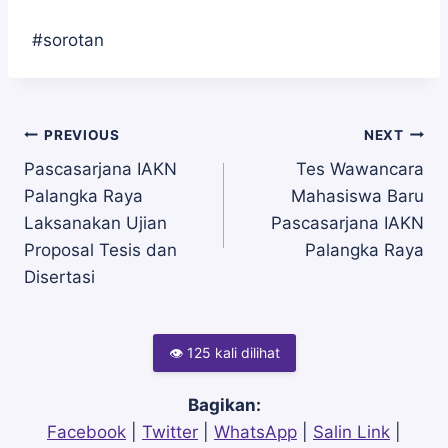
#sorotan
Navigasi
PREVIOUS
NEXT
Pascasarjana IAKN
Tes Wawancara
Palangka Raya
Mahasiswa Baru
pos
Laksanakan Ujian
Pascasarjana IAKN
Proposal Tesis dan
Palangka Raya
Disertasi
👁 125 kali dilihat
Bagikan:
Facebook
|
Twitter
|
WhatsApp
|
Salin Link
|