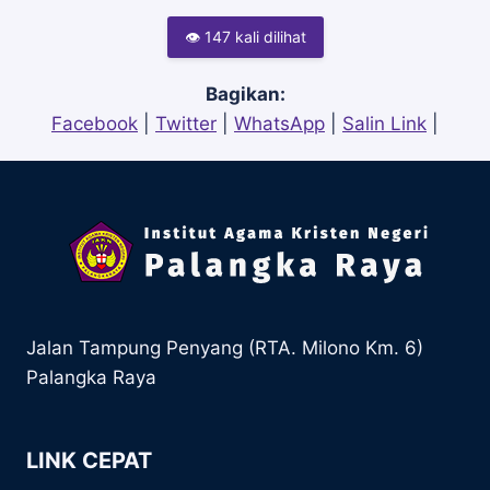
👁 147 kali dilihat
Bagikan:
Facebook
|
Twitter
|
WhatsApp
|
Salin Link
|
Jalan Tampung Penyang (RTA. Milono Km. 6)
Palangka Raya
LINK CEPAT