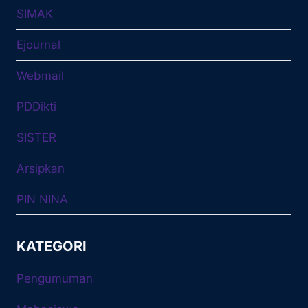
SIMAK
Ejournal
Webmail
PDDikti
SISTER
Arsipkan
PIN NINA
KATEGORI
Pengumuman