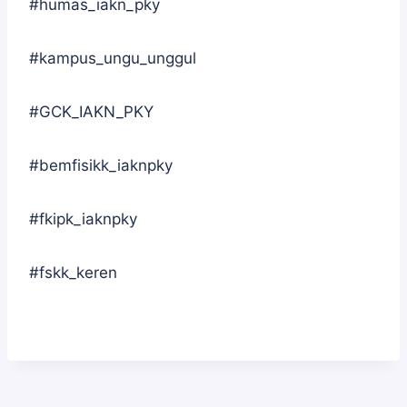
#humas_iakn_pky
#kampus_ungu_unggul
#GCK_IAKN_PKY
#bemfisikk_iaknpky
#fkipk_iaknpky
#fskk_keren