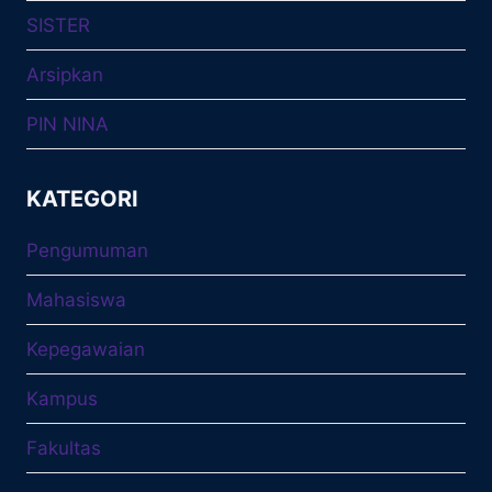
SISTER
Arsipkan
PIN NINA
KATEGORI
Pengumuman
Mahasiswa
Kepegawaian
Kampus
Fakultas