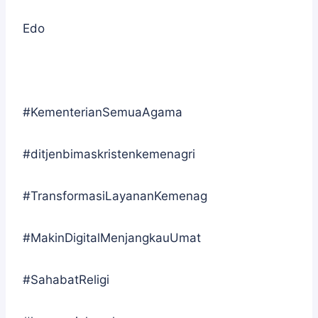
Edo
#KementerianSemuaAgama
#ditjenbimaskristenkemenagri
#TransformasiLayananKemenag
#MakinDigitalMenjangkauUmat
#SahabatReligi