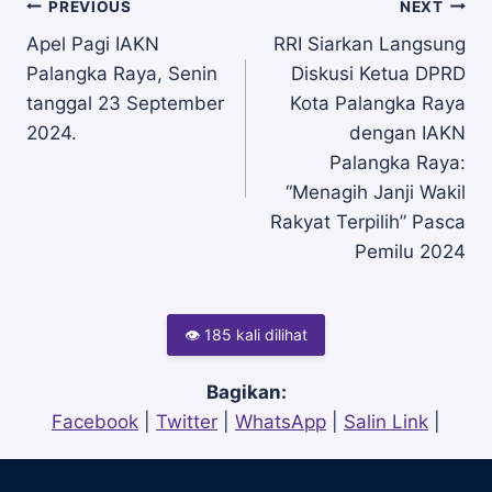
Navigasi
PREVIOUS
NEXT
Apel Pagi IAKN
RRI Siarkan Langsung
Palangka Raya, Senin
Diskusi Ketua DPRD
pos
tanggal 23 September
Kota Palangka Raya
2024.
dengan IAKN
Palangka Raya:
“Menagih Janji Wakil
Rakyat Terpilih” Pasca
Pemilu 2024
👁 185 kali dilihat
Bagikan:
Facebook
|
Twitter
|
WhatsApp
|
Salin Link
|