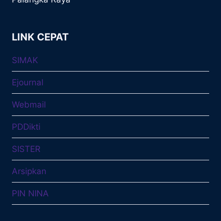
LINK CEPAT
SIMAK
Ejournal
Webmail
PDDikti
SISTER
Arsipkan
PIN NINA