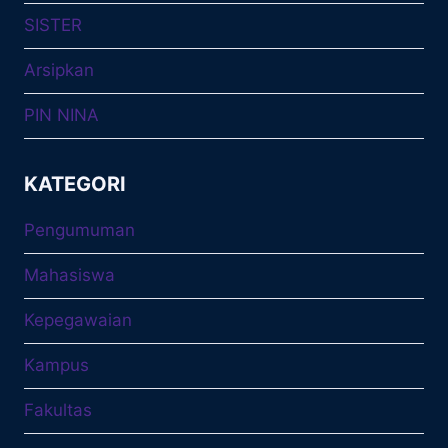
SISTER
Arsipkan
PIN NINA
KATEGORI
Pengumuman
Mahasiswa
Kepegawaian
Kampus
Fakultas