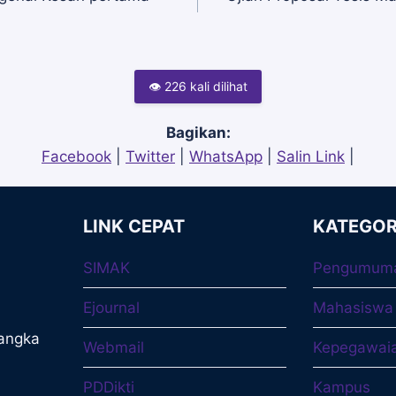
👁 226 kali dilihat
Bagikan:
Facebook
|
Twitter
|
WhatsApp
|
Salin Link
|
LINK CEPAT
KATEGOR
SIMAK
Pengumum
Ejournal
Mahasiswa
langka
Webmail
Kepegawai
PDDikti
Kampus