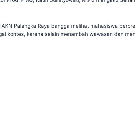
tor Prodi PMG, Ratih Sulistyowati, M.Pd mengaku Senan
AKN Palangka Raya bangga melihat mahasiswa berprestas
agai kontes, karena selain menambah wawasan dan meng