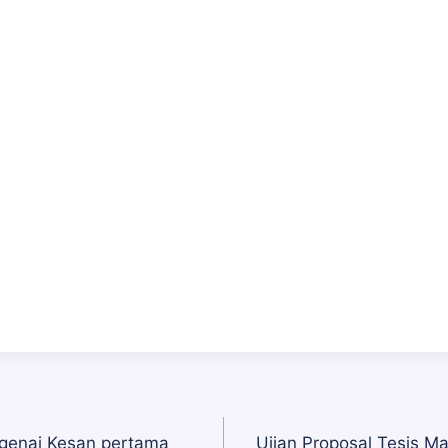
enai Kesan pertama
Ujian Proposal Tesis M