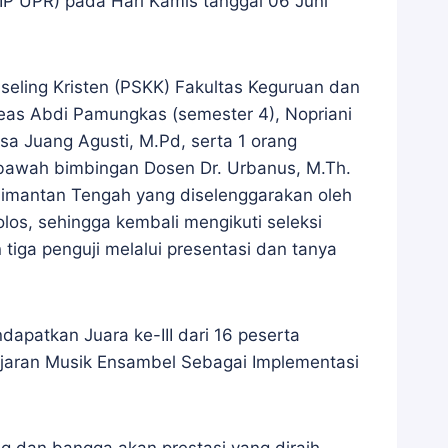
KIP UPR) pada Hari Kamis tanggal 06 Juni
eling Kristen (PSKK) Fakultas Keguruan dan
reas Abdi Pamungkas (semester 4), Nopriani
a Juang Agusti, M.Pd, serta 1 orang
ibawah bimbingan Dosen Dr. Urbanus, M.Th.
alimantan Tengah yang diselenggarakan oleh
lolos, sehingga kembali mengikuti seleksi
 tiga penguji melalui presentasi dan tanya
dapatkan Juara ke-III dari 16 peserta
lajaran Musik Ensambel Sebagai Implementasi