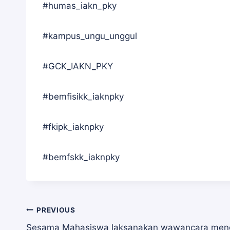
#humas_iakn_pky
#kampus_ungu_unggul
#GCK_IAKN_PKY
#bemfisikk_iaknpky
#fkipk_iaknpky
#bemfskk_iaknpky
Navigasi
PREVIOUS
Sesama Mahasiswa laksanakan wawancara meng