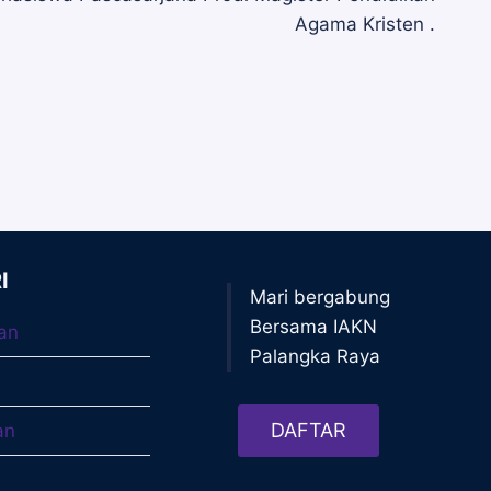
Agama Kristen .
I
Mari bergabung
Bersama IAKN
an
Palangka Raya
DAFTAR
an