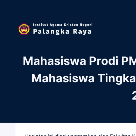
Skip
to
content
Mahasiswa Prodi PM
Mahasiswa Tingka