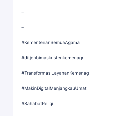
–
–
#KementerianSemuaAgama
#ditjenbimaskristenkemenagri
#TransformasiLayananKemenag
#MakinDigitalMenjangkauUmat
#SahabatReligi