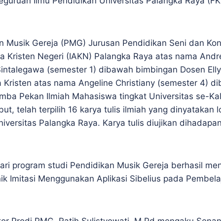
Keguruan Ilmu Pendidikan Universitas Palangka Raya (F
 Musik Gereja (PMG) Jurusan Pendidikan Seni dan Kons
ama Kristen Negeri (IAKN) Palangka Raya atas nama And
talegawa (semester 1) dibawah bimbingan Dosen Ellys
Kristen atas nama Angeline Christiany (semester 4) d
lomba Pekan Ilmiah Mahasiswa tingkat Universitas se-K
ut, telah terpilih 16 karya tulis ilmiah yang dinyatakan 
versitas Palangka Raya. Karya tulis diujikan dihadapan
ari program studi Pendidikan Musik Gereja berhasil men
eknik Imitasi Menggunakan Aplikasi Sibelius pada Pembe