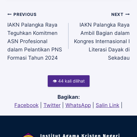
Navigasi
PREVIOUS
NEXT
IAKN Palangka Raya
IAKN Palangka Raya
Teguhkan Komitmen
Ambil Bagian dalam
pos
ASN Profesional
Kongres Internasional I
dalam Pelantikan PNS
Literasi Dayak di
Formasi Tahun 2024
Sekadau
👁 44 kali dilihat
Bagikan:
Facebook
|
Twitter
|
WhatsApp
|
Salin Link
|