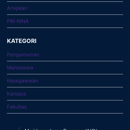
Arsipkan
PIN NINA
KATEGORI
Pengumuman
Mahasiswa
Kepegawaian
Kampus
Fakultas