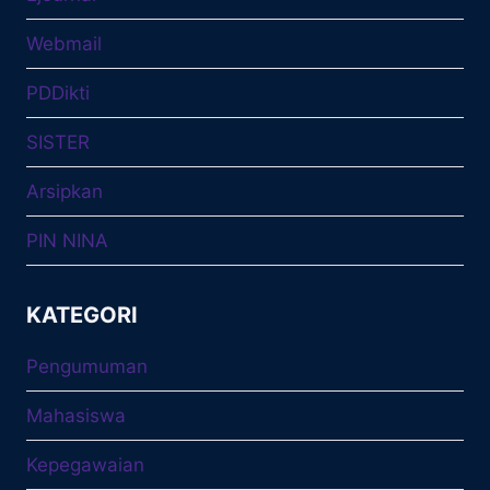
Webmail
PDDikti
SISTER
Arsipkan
PIN NINA
KATEGORI
Pengumuman
Mahasiswa
Kepegawaian