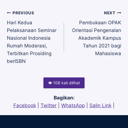
Navigasi
PREVIOUS
NEXT
Hari Kedua
Pembukaan OPAK
Pelaksanaan Seminar
Orientasi Pengenalan
pos
Nasional Indonesia
Akademik Kampus
Rumah Moderasi,
Tahun 2021 bagi
Terbitkan Prosiding
Mahasiswa
berISBN
👁 108 kali dilihat
Bagikan:
Facebook
|
Twitter
|
WhatsApp
|
Salin Link
|