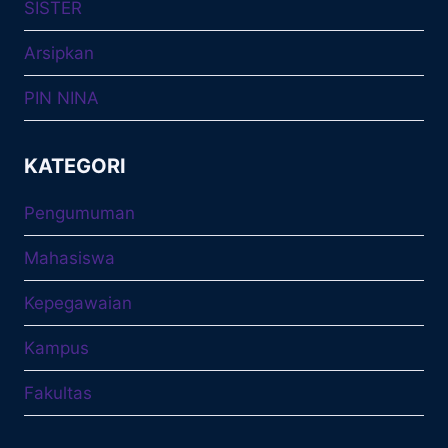
SISTER
Arsipkan
PIN NINA
KATEGORI
Pengumuman
Mahasiswa
Kepegawaian
Kampus
Fakultas