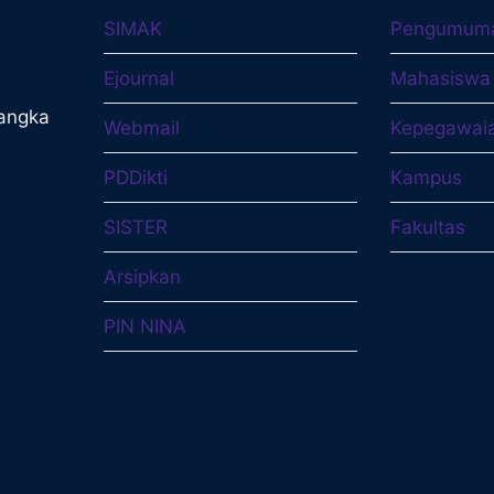
SIMAK
Pengumum
Ejournal
Mahasiswa
langka
Webmail
Kepegawai
PDDikti
Kampus
SISTER
Fakultas
Arsipkan
PIN NINA