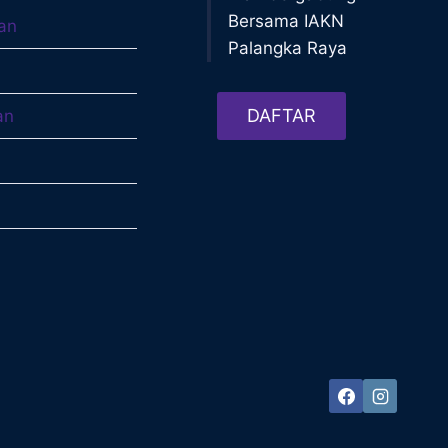
Bersama IAKN
an
Palangka Raya
DAFTAR
an