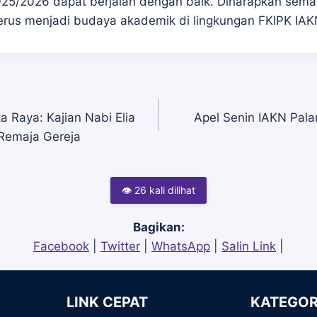
/2026 dapat berjalan dengan baik. Diharapkan seman
terus menjadi budaya akademik di lingkungan FKIPK IA
a Raya: Kajian Nabi Elia
Apel Senin IAKN Pala
 Remaja Gereja
👁 26 kali dilihat
Bagikan:
Facebook
|
Twitter
|
WhatsApp
|
Salin Link
|
LINK CEPAT
KATEGOR