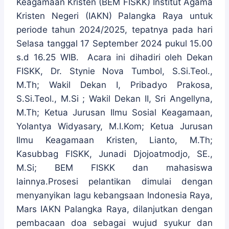
Keagamaan Kristen (BEM FISKK) Institut Agama
Kristen Negeri (IAKN) Palangka Raya untuk
periode tahun 2024/2025, tepatnya pada hari
Selasa tanggal 17 September 2024 pukul 15.00
s.d 16.25 WIB. Acara ini dihadiri oleh Dekan
FISKK, Dr. Stynie Nova Tumbol, S.Si.Teol.,
M.Th; Wakil Dekan I, Pribadyo Prakosa,
S.Si.Teol., M.Si ; Wakil Dekan II, Sri Angellyna,
M.Th; Ketua Jurusan Ilmu Sosial Keagamaan,
Yolantya Widyasary, M.I.Kom; Ketua Jurusan
Ilmu Keagamaan Kristen, Lianto, M.Th;
Kasubbag FISKK, Junadi Djojoatmodjo, SE.,
M.Si; BEM FISKK dan mahasiswa
lainnya.Prosesi pelantikan dimulai dengan
menyanyikan lagu kebangsaan Indonesia Raya,
Mars IAKN Palangka Raya, dilanjutkan dengan
pembacaan doa sebagai wujud syukur dan