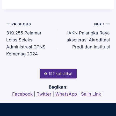
Navigasi
PREVIOUS
NEXT
319.255 Pelamar
IAKN Palangka Raya
Lolos Seleksi
akselerasi Akreditasi
pos
Administrasi CPNS
Prodi dan Institusi
Kemenag 2024
👁 197 kali dilihat
Bagikan:
Facebook
|
Twitter
|
WhatsApp
|
Salin Link
|