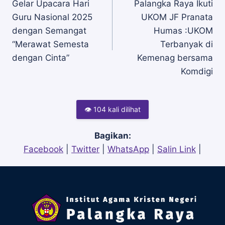
Gelar Upacara Hari
Palangka Raya Ikuti
pos
Guru Nasional 2025
UKOM JF Pranata
dengan Semangat
Humas :UKOM
“Merawat Semesta
Terbanyak di
dengan Cinta”
Kemenag bersama
Komdigi
👁 104 kali dilihat
Bagikan:
Facebook
|
Twitter
|
WhatsApp
|
Salin Link
|