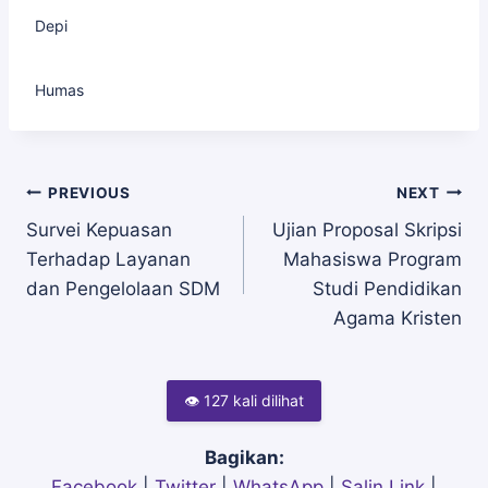
Depi
Humas
Navigasi
PREVIOUS
NEXT
Survei Kepuasan
Ujian Proposal Skripsi
Terhadap Layanan
Mahasiswa Program
pos
dan Pengelolaan SDM
Studi Pendidikan
Agama Kristen
👁 127 kali dilihat
Bagikan:
Facebook
|
Twitter
|
WhatsApp
|
Salin Link
|