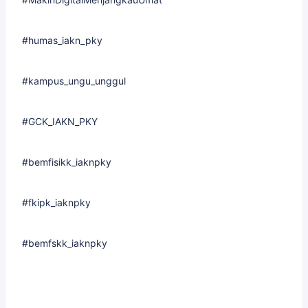
#humas_iakn_pky
#kampus_ungu_unggul
#GCK_IAKN_PKY
#bemfisikk_iaknpky
#fkipk_iaknpky
#bemfskk_iaknpky