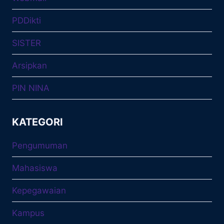
PDDikti
SISTER
Arsipkan
PIN NINA
KATEGORI
Pengumuman
Mahasiswa
Kepegawaian
Kampus