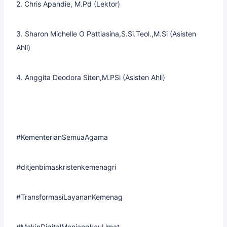
2. Chris Apandie, M.Pd (Lektor)
3. Sharon Michelle O Pattiasina,S.Si.Teol.,M.Si (Asisten
Ahli)
4. Anggita Deodora Siten,M.PSi (Asisten Ahli)
#KementerianSemuaAgama
#ditjenbimaskristenkemenagri
#TransformasiLayananKemenag
#MakinDigitalMenjangkauUmat