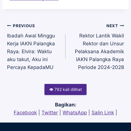
Navigasi
PREVIOUS
NEXT
Ibadah Awal Minggu
Rektor Lantik Wakil
Kerja IAKN Palangka
Rektor dan Unsur
pos
Raya. Elvira: Waktu
Pelaksana Akademik
aku takut, Aku ini
IAKN Palangka Raya
Percaya KepadaMU
Periode 2024-2028
👁 792 kali dilihat
Bagikan:
Facebook
|
Twitter
|
WhatsApp
|
Salin Link
|