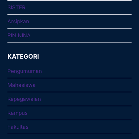
SISTER
Arsipkan
PIN NINA
KATEGORI
Pengumuman
Mahasiswa
Kepegawaian
Kampus
Fakultas