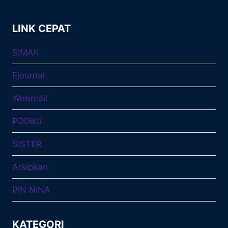
LINK CEPAT
SIMAK
Ejournal
Webmail
PDDikti
SISTER
Arsipkan
PIN NINA
KATEGORI