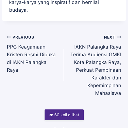
karya-karya yang inspiratif dan bernilai
budaya.
Navigasi
PREVIOUS
NEXT
PPG Keagamaan
IAKN Palangka Raya
Kristen Resmi Dibuka
Terima Audiensi GMKI
pos
di IAKN Palangka
Kota Palangka Raya,
Raya
Perkuat Pembinaan
Karakter dan
Kepemimpinan
Mahasiswa
👁 60 kali dilihat