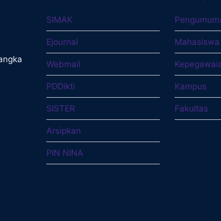
SIMAK
Pengumum
Ejournal
Mahasiswa
langka
Webmail
Kepegawai
PDDikti
Kampus
SISTER
Fakultas
Arsipkan
PIN NINA