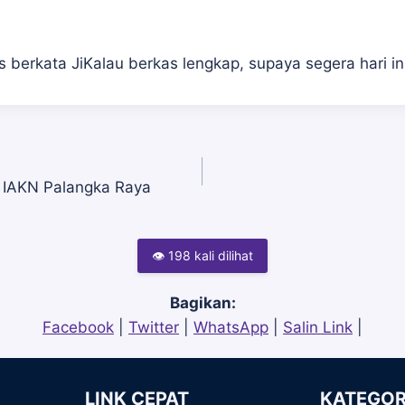
as berkata JiKalau berkas lengkap, supaya segera hari i
e IAKN Palangka Raya
👁 198 kali dilihat
Bagikan:
Facebook
|
Twitter
|
WhatsApp
|
Salin Link
|
LINK CEPAT
KATEGOR