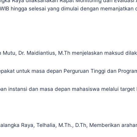
ka Raya dilaksanakan Rapat Monitoring dan Evaluasi Ak
 WIB hingga selesai yang dimulai dengan memanjatkan d
 Mutu, Dr. Maidiantius, M.Th menjelaskan maksud dila
 sepakat untuk masa depan Perguruan Tinggi dan Progra
an instansi dan masa depan mahasiswa melalui target k
Palangka Raya, Telhalia, M.Th., D.Th, Memberikan araha