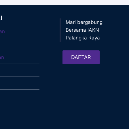
I
Mari bergabung
Bersama IAKN
an
Palangka Raya
DAFTAR
an