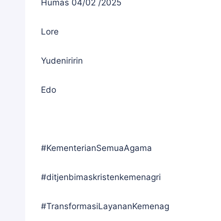
Humas 04/02 /2025
Lore
Yudeniririn
Edo
#KementerianSemuaAgama
#ditjenbimaskristenkemenagri
#TransformasiLayananKemenag