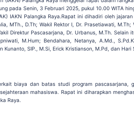
eri (IAKN) Palangka Raya menggelar rapat dalam rangka
ung pada Senin, 3 Februari 2025, pukul 10.00 WITA hing
AKN Palangka Raya.Rapat ini dihadiri oleh jajaran p
, MTh., D.Th; Wakil Rektor I, Dr. Prasetiawati, M.Th; Wa
il Direktur Pascasarjana, Dr. Urbanus, M.Th. Selain it
pniwati, M.Hum; Bendahara, Netanya, A.Md., S.Pd.K;
n Kunanto, SIP., M.Si, Erick Kristianson, M.Pd, dan Hari
erkait biaya dan batas studi program pascasarjana,
sejahteraan mahasiswa. Rapat ini diharapkan mengha
gka Raya.