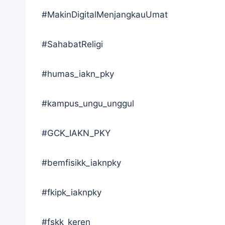
#MakinDigitalMenjangkauUmat
#SahabatReligi
#humas_iakn_pky
#kampus_ungu_unggul
#GCK_IAKN_PKY
#bemfisikk_iaknpky
#fkipk_iaknpky
#fskk_keren