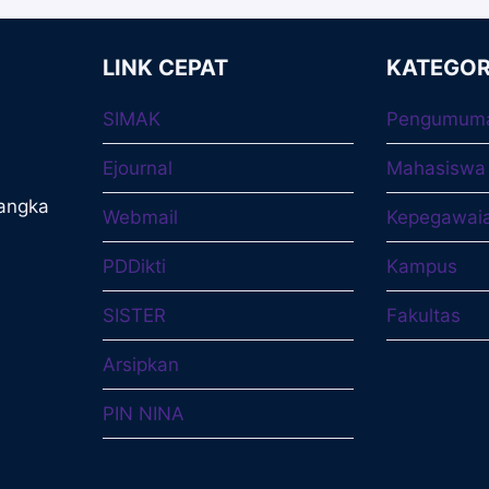
LINK CEPAT
KATEGOR
SIMAK
Pengumum
Ejournal
Mahasiswa
langka
Webmail
Kepegawai
PDDikti
Kampus
SISTER
Fakultas
Arsipkan
PIN NINA