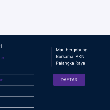
I
Mari bergabung
Bersama IAKN
an
Palangka Raya
DAFTAR
an