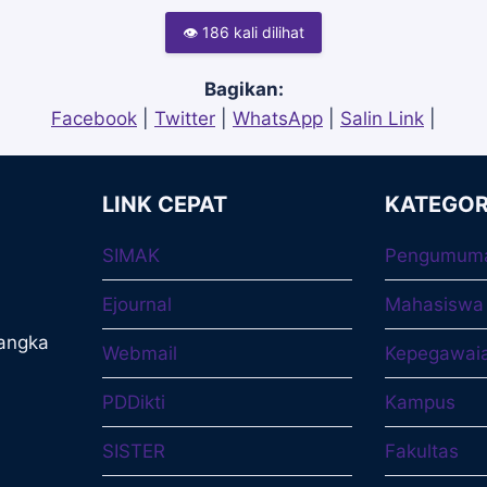
👁 186 kali dilihat
Bagikan:
Facebook
|
Twitter
|
WhatsApp
|
Salin Link
|
LINK CEPAT
KATEGOR
SIMAK
Pengumum
Ejournal
Mahasiswa
langka
Webmail
Kepegawai
PDDikti
Kampus
SISTER
Fakultas