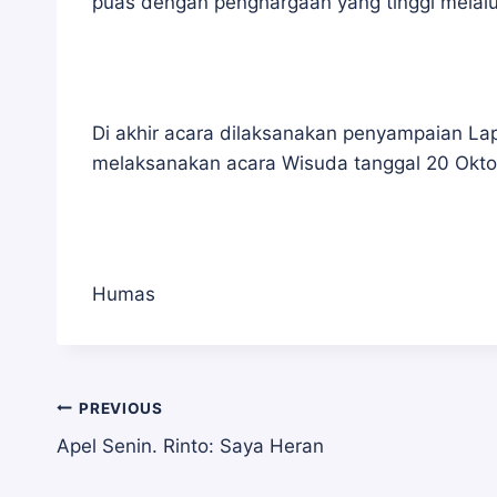
puas dengan penghargaan yang tinggi melalu
Di akhir acara dilaksanakan penyampaian La
melaksanakan acara Wisuda tanggal 20 Okto
Humas
Navigasi
PREVIOUS
Apel Senin. Rinto: Saya Heran