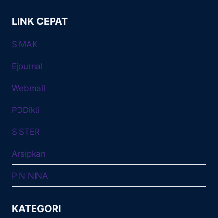
LINK CEPAT
SIMAK
Ejournal
Webmail
PDDikti
SISTER
Arsipkan
PIN NINA
KATEGORI