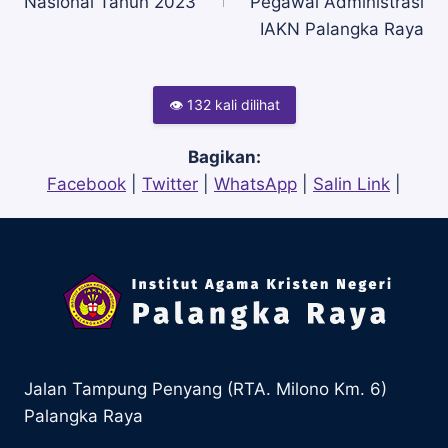
pos
Nasional Tahun 2023
Pegawai Administrasi
IAKN Palangka Raya
👁 132 kali dilihat
Bagikan:
Facebook
|
Twitter
|
WhatsApp
|
Salin Link
|
Jalan Tampung Penyang (RTA. Milono Km. 6)
Palangka Raya