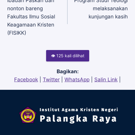
Ibadah Paskah dan
Program Studi Teologi
nonton bareng
melaksanakan
pos
Fakultas Ilmu Sosial
kunjungan kasih
Keagamaan Kristen
(FISIKK)
👁 125 kali dilihat
Bagikan:
Facebook
|
Twitter
|
WhatsApp
|
Salin Link
|