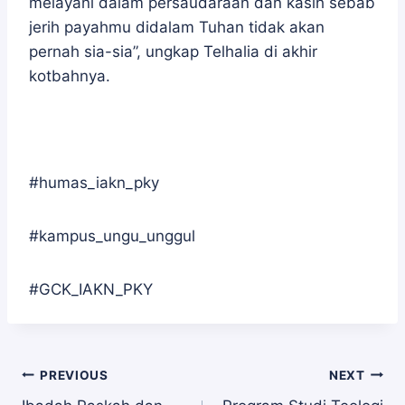
melayani dalam persaudaraan dan kasih sebab
jerih payahmu didalam Tuhan tidak akan
pernah sia-sia”, ungkap Telhalia di akhir
kotbahnya.
#humas_iakn_pky
#kampus_ungu_unggul
#GCK_IAKN_PKY
Navigasi
PREVIOUS
NEXT