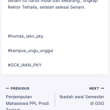
senam itu harus mulai dari sekarang”, ungkap
Rektor Telhalia, setelah selesai Senam.
#humas_iakn_pky
#kampus_ungu_unggul
#GCK_IAKN_PKY
Navigasi
PREVIOUS
NEXT
Penjemputan
Ibadah awal Semester
Mahasiswa PPL Prodi
di GSG