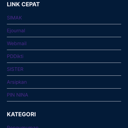
LINK CEPAT
SIMAK
Ejournal
Webmail
PDDikti
SISTER
Arsipkan
PIN NINA
KATEGORI
Pengumuman