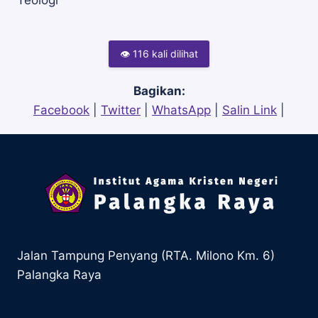
pos
Teologi
👁 116 kali dilihat
Bagikan:
Facebook
|
Twitter
|
WhatsApp
|
Salin Link
|
Jalan Tampung Penyang (RTA. Milono Km. 6)
Palangka Raya