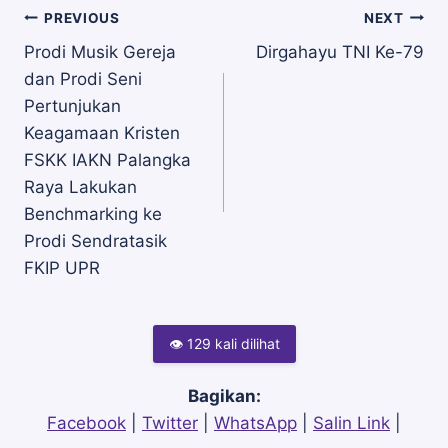
Navigasi
PREVIOUS
NEXT
Prodi Musik Gereja
Dirgahayu TNI Ke-79
dan Prodi Seni
pos
Pertunjukan
Keagamaan Kristen
FSKK IAKN Palangka
Raya Lakukan
Benchmarking ke
Prodi Sendratasik
FKIP UPR
👁 129 kali dilihat
Bagikan:
Facebook
|
Twitter
|
WhatsApp
|
Salin Link
|