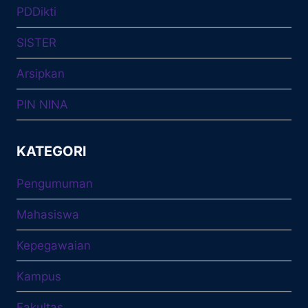
PDDikti
SISTER
Arsipkan
PIN NINA
KATEGORI
Pengumuman
Mahasiswa
Kepegawaian
Kampus
Fakultas