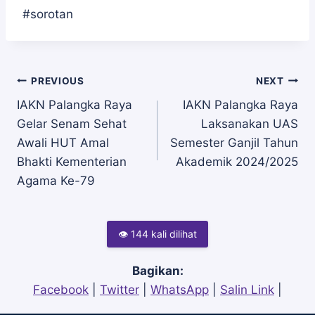
#sorotan
Navigasi
PREVIOUS
NEXT
IAKN Palangka Raya
IAKN Palangka Raya
Gelar Senam Sehat
Laksanakan UAS
pos
Awali HUT Amal
Semester Ganjil Tahun
Bhakti Kementerian
Akademik 2024/2025
Agama Ke-79
👁 144 kali dilihat
Bagikan:
Facebook
|
Twitter
|
WhatsApp
|
Salin Link
|