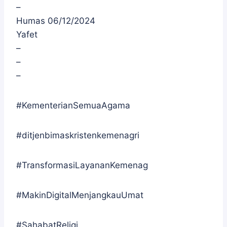
–
Humas 06/12/2024
Yafet
–
–
–
#KementerianSemuaAgama
#ditjenbimaskristenkemenagri
#TransformasiLayananKemenag
#MakinDigitalMenjangkauUmat
#SahabatReligi