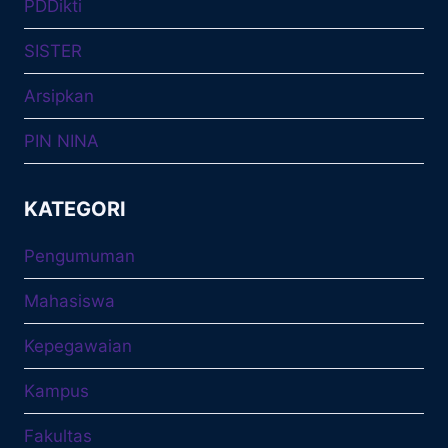
PDDikti
SISTER
Arsipkan
PIN NINA
KATEGORI
Pengumuman
Mahasiswa
Kepegawaian
Kampus
Fakultas