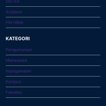
SISTER
Arsipkan
PIN NINA
KATEGORI
Pengumuman
Mahasiswa
Kepegawaian
Kampus
Fakultas