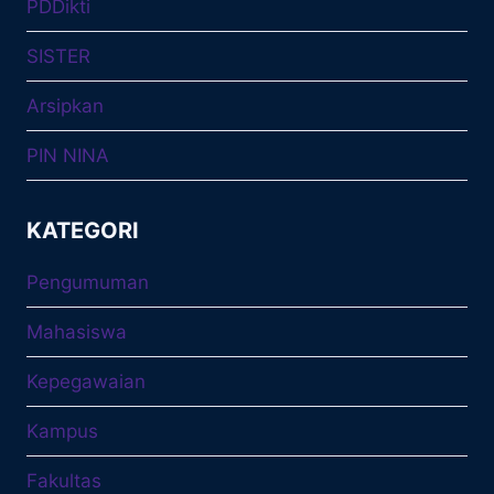
PDDikti
SISTER
Arsipkan
PIN NINA
KATEGORI
Pengumuman
Mahasiswa
Kepegawaian
Kampus
Fakultas