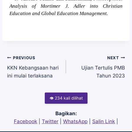
Analysis of Mortimer J. Adler into Christian
Education and Global Education Management.
Navigasi
PREVIOUS
NEXT
KKN Kebangsaan hari
Ujian Tertulis PMB
ini mulai terlaksana
Tahun 2023
pos
👁 234 kali dilihat
Bagikan:
Facebook
|
Twitter
|
WhatsApp
|
Salin Link
|