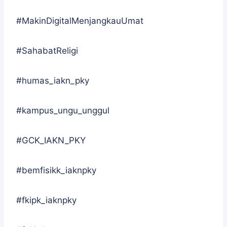
#MakinDigitalMenjangkauUmat
#SahabatReligi
#humas_iakn_pky
#kampus_ungu_unggul
#GCK_IAKN_PKY
#bemfisikk_iaknpky
#fkipk_iaknpky