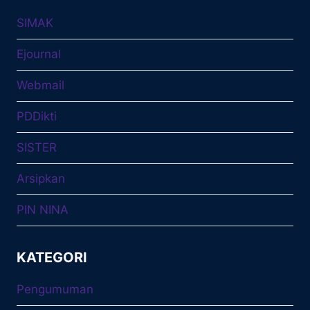
SIMAK
Ejournal
Webmail
PDDikti
SISTER
Arsipkan
PIN NINA
KATEGORI
Pengumuman