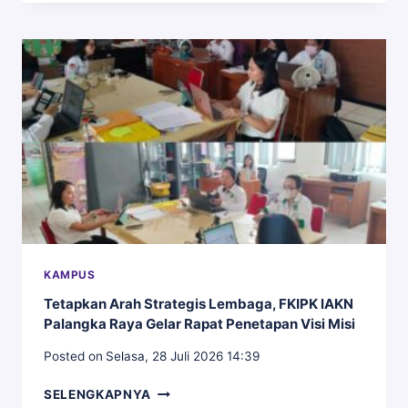
PALANGKA
RAYA
GELAR
RAPAT
PERSIAPAN
AUDIT
MUTU
INTERNAL
2026
KAMPUS
Tetapkan Arah Strategis Lembaga, FKIPK IAKN
Palangka Raya Gelar Rapat Penetapan Visi Misi
Posted on
Selasa, 28 Juli 2026 14:39
TETAPKAN
SELENGKAPNYA