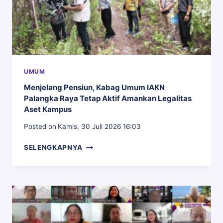
SDM
MENUJU
TATA
KELOLA
PERGURUAN
TINGGI
YANG
UMUM
UNGGUL
Menjelang Pensiun, Kabag Umum IAKN
Palangka Raya Tetap Aktif Amankan Legalitas
Aset Kampus
Posted on
Kamis, 30 Juli 2026 16:03
MENJELANG
SELENGKAPNYA
PENSIUN,
KABAG
UMUM
IAKN
PALANGKA
RAYA
TETAP