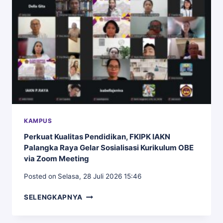
DAN
KEHUMASAN
KE
UIN
WALISONGO
SEMARANG
KAMPUS
Perkuat Kualitas Pendidikan, FKIPK IAKN
Palangka Raya Gelar Sosialisasi Kurikulum OBE
via Zoom Meeting
Posted on
Selasa, 28 Juli 2026 15:46
PERKUAT
SELENGKAPNYA
KUALITAS
PENDIDIKAN,