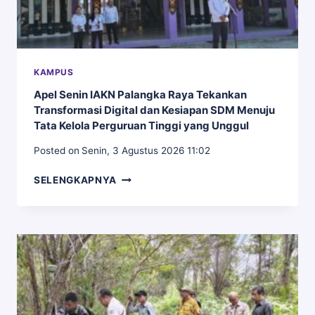
INTEGRITAS
DAN
PELAYANAN
KAMPUS
Apel Senin IAKN Palangka Raya Tekankan
Transformasi Digital dan Kesiapan SDM Menuju
Tata Kelola Perguruan Tinggi yang Unggul
Posted on
Senin, 3 Agustus 2026 11:02
APEL
SELENGKAPNYA
SENIN
IAKN
PALANGKA
RAYA
TEKANKAN
TRANSFORMASI
DIGITAL
DAN
KESIAPAN