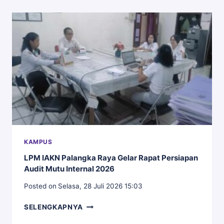
FKIPK
IAKN
PALANGKA
RAYA
GELAR
SOSIALISASI
KURIKULUM
OBE
VIA
ZOOM
MEETING
KAMPUS
LPM IAKN Palangka Raya Gelar Rapat Persiapan
Audit Mutu Internal 2026
Posted on
Selasa, 28 Juli 2026 15:03
LPM
SELENGKAPNYA
IAKN