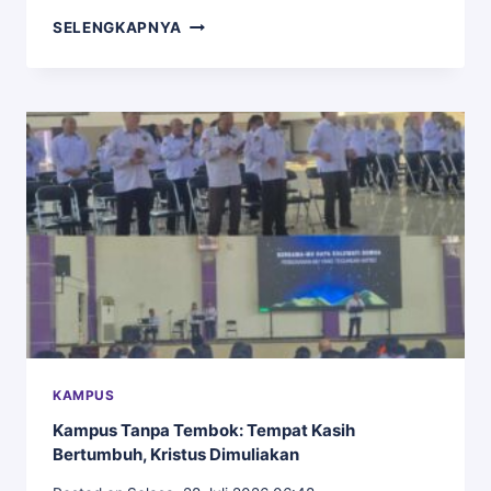
TINGKATKAN
SELENGKAPNYA
KOMPETENSI
BAHASA
ASING,
UPT
BAHASA
IAKN
PALANGKA
RAYA
SOSIALISASIKAN
PROGRAM
UNGGULAN
KAMPUS
Kampus Tanpa Tembok: Tempat Kasih
Bertumbuh, Kristus Dimuliakan