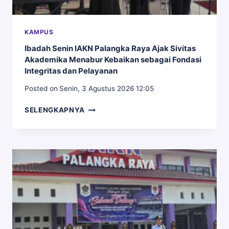
KAMPUS
Ibadah Senin IAKN Palangka Raya Ajak Sivitas
Akademika Menabur Kebaikan sebagai Fondasi
Integritas dan Pelayanan
Posted on
Senin, 3 Agustus 2026 12:05
IBADAH
SELENGKAPNYA
SENIN
IAKN
PALANGKA
RAYA
AJAK
SIVITAS
AKADEMIKA
MENABUR
KEBAIKAN
SEBAGAI
FONDASI