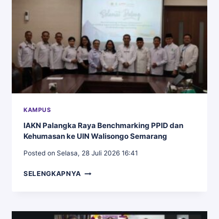
PALANGKA
RAYA
GELAR
RAPAT
EVALUASI
DOSEN
PEMBIMBING
AKADEMIK
KAMPUS
IAKN Palangka Raya Benchmarking PPID dan
Kehumasan ke UIN Walisongo Semarang
Posted on
Selasa, 28 Juli 2026 16:41
IAKN
SELENGKAPNYA
PALANGKA
RAYA
BENCHMARKING
PPID