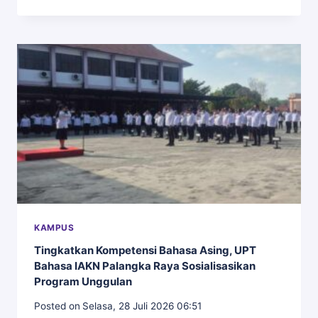
ARAH
STRATEGIS
LEMBAGA,
FKIPK
IAKN
PALANGKA
RAYA
GELAR
RAPAT
PENETAPAN
VISI
MISI
KAMPUS
Tingkatkan Kompetensi Bahasa Asing, UPT
Bahasa IAKN Palangka Raya Sosialisasikan
Program Unggulan
Posted on
Selasa, 28 Juli 2026 06:51