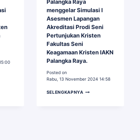
Palangka Raya
asi
menggelar Simulasi I
Asesmen Lapangan
ten
Akreditasi Prodi Seni
a
Pertunjukan Kristen
Fakultas Seni
Keagamaan Kristen IAKN
Palangka Raya.
15:00
Posted on
GA
Rabu, 13 November 2024 14:58
MINAN
LEMBAGA
SELENGKAPNYA
PENJAMINAN
ELAR
MUTU
SI
(LPM)
EN
IAKN
GAN
PALANGKA
RAYA
TASI
MENGGELAR
AM