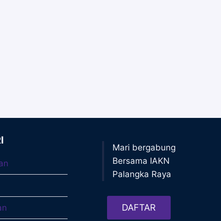
I
Mari bergabung
Bersama IAKN
an
Palangka Raya
DAFTAR
an