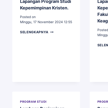
Lapangan Program Studi
Lapa
Kepemimpinan Kristen.
Kepe
Fakul
Posted on
Keag
Minggu, 17 November 2024 12:55
Posted
PENANDATANGAN
SELENGKAPNYA
Minggu
BERITA
ACARA
SELE
ASESMEN
LAPANGAN
PROGRAM
STUDI
KEPEMIMPINAN
KRISTEN.
PROGRAM STUDI
PROGR