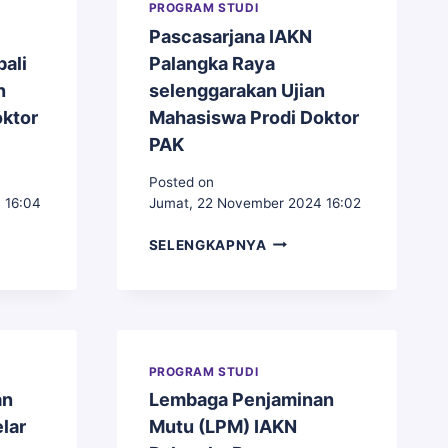
PROGRAM STUDI
Pascasarjana IAKN
ali
Palangka Raya
n
selenggarakan Ujian
ktor
Mahasiswa Prodi Doktor
PAK
Posted on
 16:04
Jumat, 22 November 2024 16:02
SARJANA
PASCASARJANA
SELENGKAPNYA
IAKN
GKA
PALANGKA
RAYA
LI
SELENGGARAKAN
GGARAKAN
UJIAN
MAHASISWA
PROGRAM STUDI
ISWA
PRODI
an
Lembaga Penjaminan
DOKTOR
lar
Mutu (LPM) IAKN
R
PAK