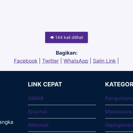
IAKN
PALANGKA
RAYA
👁 144 kali dilihat
Bagikan:
Facebook
|
Twitter
|
WhatsApp
|
Salin Link
|
LINK CEPAT
KATEGOR
SIMAK
Pengumum
Ejournal
Mahasiswa
langka
Webmail
Kepegawai