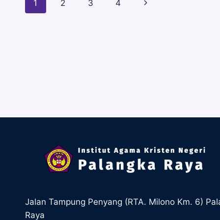
Page
Next
1
2
3
4
RAYA
MENGGELAR
Page
SIMULASI
navigation
1
ASESMEN
LAPANGAN
AKREDITASI
PRODI
KEPEMIMPIN
KRISTEN,
FAKULTAS
ILMU
SOSIAL
KEAGAMAAN
KRISTEN
IAKN
PALANGKA
RAYA.
Jalan Tampung Penyang (RTA. Milono Km. 6) Pa
Raya