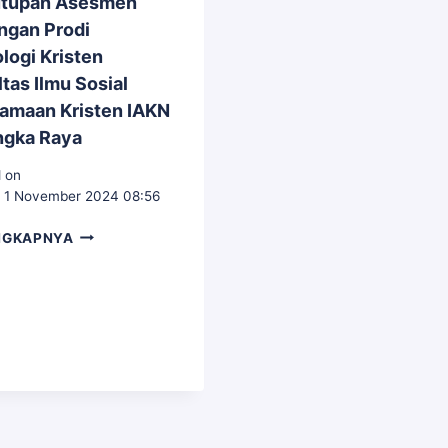
tupan Asesmen
KEAGAMAAN
STUDI
ngan Prodi
KRISTEN
KEPEM
logi Kristen
KRISTE
tas Ilmu Sosial
(S-
1)
amaan Kristen IAKN
IAKN
ngka Raya
PALAN
RAYA.
 on
 1 November 2024 08:56
PENUTUPAN
NGKAPNYA
ASESMEN
LAPANGAN
PRODI
PSIKOLOGI
KRISTEN
FAKULTAS
ILMU
SOSIAL
KEAGAMAAN
KRISTEN