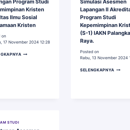
IAKN
PAK
ngan Program Studi
Simulasi Asesmen
PALANGKA
mimpinan Kristen
Lapangan II Akredit
RAYA
tas Ilmu Sosial
Program Studi
amaan Kristen
Kepemimpinan Kris
(S-1) IAKN Palangk
 on
Raya.
, 17 November 2024 12:28
Posted on
BAN-
NGKAPNYA
Rabu, 13 November 2024 
PT
LAKSANAKAN
LEMBA
SELENGKAPNYA
KEGIATAN
PENJA
ASESMEN
MUTU
LAPANGAN
(LPM)
PROGRAM
MENGG
STUDI
SIMULA
KEPEMIMPINAN
ASESM
KRISTEN
LAPAN
FAKULTAS
II
ILMU
AM STUDI
AKREDI
SOSIAL
PROGR