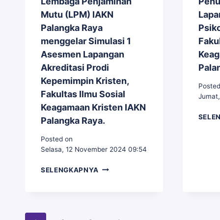
Lembaga Penjaminan
Penu
Mutu (LPM) IAKN
Lapa
Palangka Raya
Psiko
menggelar Simulasi 1
Fakul
Asesmen Lapangan
Keag
Akreditasi Prodi
Pala
Kepemimpin Kristen,
Posted
Fakultas Ilmu Sosial
Jumat,
Keagamaan Kristen IAKN
SELE
Palangka Raya.
Posted on
Selasa, 12 November 2024 09:54
LEMBAGA
SELENGKAPNYA
PENJAMINAN
MUTU
(LPM)
IAKN
PALANGKA