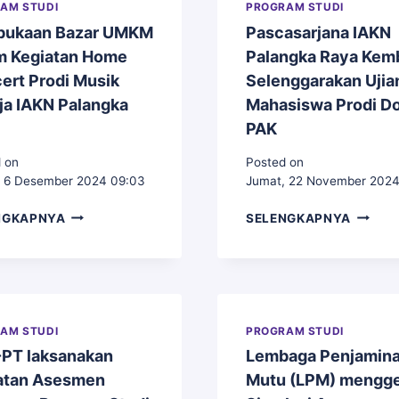
AM STUDI
PROGRAM STUDI
ukaan Bazar UMKM
Pascasarjana IAKN
m Kegiatan Home
Palangka Raya Kemb
ert Prodi Musik
Selenggarakan Ujia
ja IAKN Palangka
Mahasiswa Prodi Do
PAK
 on
Posted on
 6 Desember 2024 09:03
Jumat, 22 November 2024
PEMBUKAAN
PASCA
NGKAPNYA
SELENGKAPNYA
BAZAR
IAKN
UMKM
PALAN
DALAM
RAYA
KEGIATAN
KEMBA
HOME
SELEN
CONCERT
UJIAN
AM STUDI
PROGRAM STUDI
PRODI
MAHAS
PT laksanakan
Lembaga Penjamin
MUSIK
PRODI
atan Asesmen
Mutu (LPM) mengge
GEREJA
DOKTO