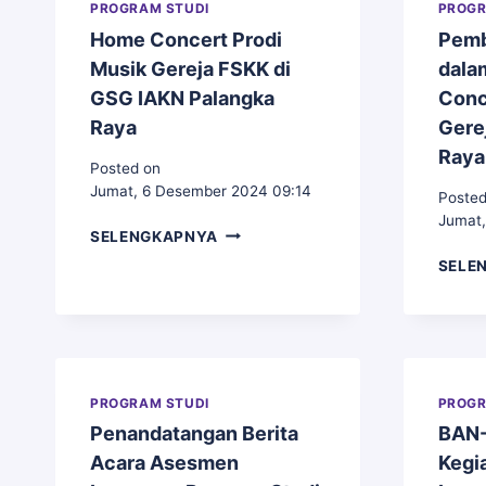
PROGRAM STUDI
PROGR
Home Concert Prodi
Pemb
Musik Gereja FSKK di
dala
GSG IAKN Palangka
Conc
Raya
Gere
Raya
Posted on
Jumat, 6 Desember 2024 09:14
Posted
Jumat,
HOME
SELENGKAPNYA
CONCERT
SELE
PRODI
MUSIK
GEREJA
FSKK
DI
GSG
PROGRAM STUDI
PROGR
IAKN
Penandatangan Berita
BAN-
PALANGKA
RAYA
Acara Asesmen
Kegi