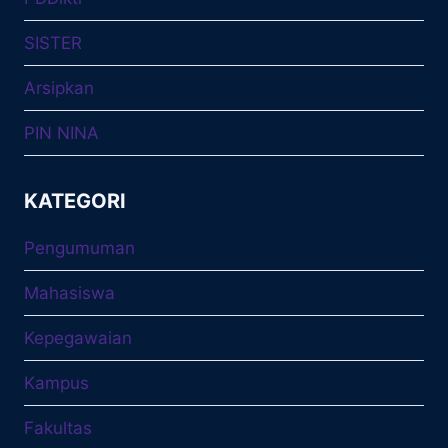
SISTER
Arsipkan
PIN NINA
KATEGORI
Pengumuman
Mahasiswa
Kepegawaian
Kampus
Fakultas