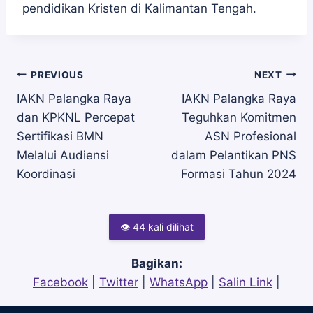
pendidikan Kristen di Kalimantan Tengah.
Navigasi
PREVIOUS
NEXT
IAKN Palangka Raya
IAKN Palangka Raya
dan KPKNL Percepat
Teguhkan Komitmen
pos
Sertifikasi BMN
ASN Profesional
Melalui Audiensi
dalam Pelantikan PNS
Koordinasi
Formasi Tahun 2024
👁 44 kali dilihat
Bagikan:
Facebook
|
Twitter
|
WhatsApp
|
Salin Link
|