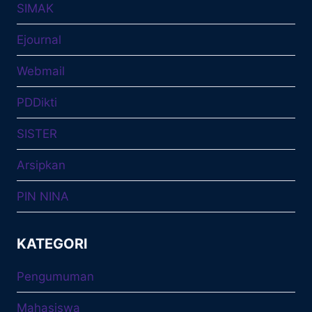
SIMAK
Ejournal
Webmail
PDDikti
SISTER
Arsipkan
PIN NINA
KATEGORI
Pengumuman
Mahasiswa