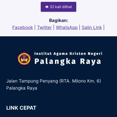
👁 32 kali dilihat
Bagikan:
Facebook
|
Twitter
|
WhatsApp
|
Salin Link
|
Jalan Tampung Penyang (RTA. Milono Km. 6)
Palangka Raya
LINK CEPAT