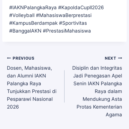
#IAKNPalangkaRaya #KapoldaCupII2026
#Volleyball #MahasiswaBerprestasi
#KampusBerdampak #Sportivitas
#BanggaIAKN #PrestasiMahasiswa
Navigasi
PREVIOUS
NEXT
Dosen, Mahasiswa,
Disiplin dan Integritas
dan Alumni IAKN
Jadi Penegasan Apel
pos
Palangka Raya
Senin IAKN Palangka
Tunjukkan Prestasi di
Raya dalam
Pesparawi Nasional
Mendukung Asta
2026
Protas Kementerian
Agama