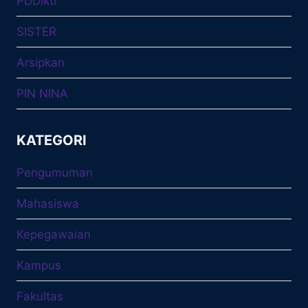
PDDikti
SISTER
Arsipkan
PIN NINA
KATEGORI
Pengumuman
Mahasiswa
Kepegawaian
Kampus
Fakultas