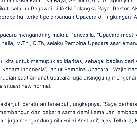
laman IAKN Palangka Raya, Senin(17/01). Adapun yang
kuti seluruh Pegawai di IAKN Palangka Raya. Rektor IAK
rapa hal terkait pelaksanaan Upacara di lingkungan I
upacara mengandung makna Pancasila. “Upacara mesti 
elhalia, M.Th., D.Th, selaku Pembina Upacara saat aman
 kita untuk memupuk solidaritas, sebagai bagian dari 
 Negara Indonesia”, lanjut Pembina Upacara. “Wajib ba
mudian saat amanat upacara juga disinggung mengenai 
 situasi new normal.
aklanjuti peraturan tersebut”, ungkapnya. “Saya berha
ta membangun dan bekerja sama demi kemajuan lembaga k
an juga mengandung nilai-nilai Kristiani”, ajak Telhalia