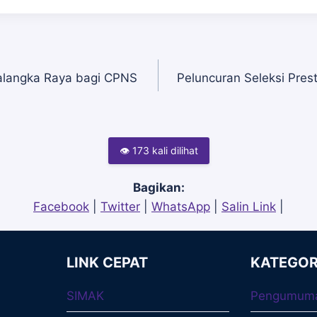
alangka Raya bagi CPNS
Peluncuran Seleksi Pre
👁 173 kali dilihat
Bagikan:
Facebook
|
Twitter
|
WhatsApp
|
Salin Link
|
LINK CEPAT
KATEGOR
SIMAK
Pengumum