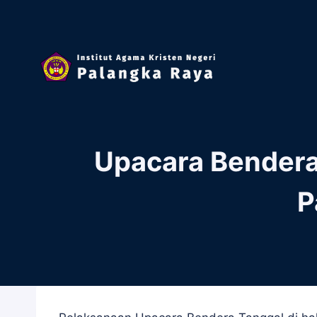
Skip
to
content
Upacara Bendera 
P