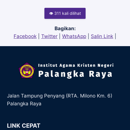
👁 311 kali dilihat
Bagikan:
Facebook
|
Twitter
|
WhatsApp
|
Salin Link
|
Jalan Tampung Penyang (RTA. Milono Km. 6)
Palangka Raya
LINK CEPAT