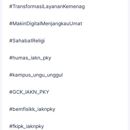
#TransformasiLayananKemenag
#MakinDigitalMenjangkauUmat
#SahabatReligi
#humas_iakn_pky
#kampus_ungu_unggul
#GCK_IAKN_PKY
#bemfisikk_iaknpky
#fkipk_iaknpky