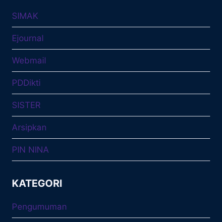
SIMAK
Ejournal
Webmail
PDDikti
SISTER
Arsipkan
PIN NINA
KATEGORI
Pengumuman